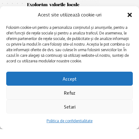
Acest site utilizează cookie-uri
Folosim cookie-uri pentru a personaliza conținutul și anunțurile, pentru a
oferi funcții de rețele sociale și pentru a analiza traficul. De asemenea, le
oferim partenerilor de rețele sociale, de publicitate și de analize informații
cu privire la modul în care folosiți site-ul nostru. Aceștia le pot combina cu
E
alte informații oferite de dvs. sau culese în urma folosirii serviciilor lor. În
Afaceri și meșteșuguri
xplorăm Dobrogea,
cazul în care alegeți să continuați să utilizați website-ul nostru, sunteți de
Explorăm valorile locale:
Actualitate
acord cu utilizarea modulelor noastre cookie.
Deltă, Litoral, cele mai mari
Dobrogea PE BUNE
lacuri, cele mai vechi orașe,
biserici și mănăstiri, cele mai
Istorie și civilizaţie
Accept
multe etnii, CELE MAI
La Drum cu Ada
FRUMOASE POVEȘTI.
Refuz
Haideți în călătorie cu noi!
Politica de confidentialitate
Setari
Follow US
Politica de confidentialitate
Realizat de SMDG.Ro