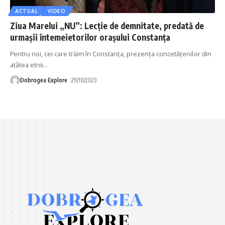
ACTUAL
VIDEO
Ziua Marelui „NU”: Lecţie de demnitate, predată de
urmaşii întemeietorilor oraşului Constanţa
Pentru noi, cei care trăim în Constanţa, prezența concetățenilor din
atâtea etnii
…
Dobrogea Explore
29/10/2023