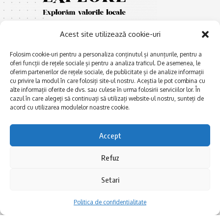
Acest site utilizează cookie-uri
Folosim cookie-uri pentru a personaliza conținutul și anunțurile, pentru a
oferi funcții de rețele sociale și pentru a analiza traficul. De asemenea, le
oferim partenerilor de rețele sociale, de publicitate și de analize informații
cu privire la modul în care folosiți site-ul nostru. Aceștia le pot combina cu
E
Afaceri și meșteșuguri
xplorăm Dobrogea,
alte informații oferite de dvs. sau culese în urma folosirii serviciilor lor. În
Explorăm valorile locale:
cazul în care alegeți să continuați să utilizați website-ul nostru, sunteți de
Actualitate
Deltă, Litoral, cele mai mari
acord cu utilizarea modulelor noastre cookie.
Dobrogea PE BUNE
lacuri, cele mai vechi orașe,
biserici și mănăstiri, cele mai
Istorie și civilizaţie
Accept
multe etnii, CELE MAI
La Drum cu Ada
FRUMOASE POVEȘTI.
Refuz
Haideți în călătorie cu noi!
Politica de confidentialitate
Setari
Follow US
Politica de confidentialitate
Realizat de SMDG.Ro