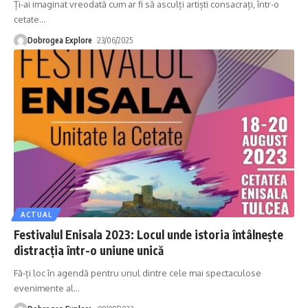
Ți-ai imaginat vreodată cum ar fi să asculți artiști consacrați, într-o
cetate
…
Dobrogea Explore
23/06/2025
ACTUAL
Festivalul Enisala 2023: Locul unde istoria întâlnește
distracția într-o uniune unică
Fă-ți loc în agendă pentru unul dintre cele mai spectaculose
evenimente al
…