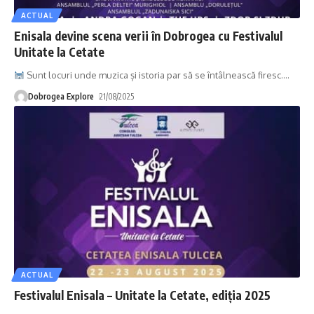
ACTUAL
Enisala devine scena verii în Dobrogea cu Festivalul
Unitate la Cetate
Sunt locuri unde muzica și istoria par să se întâlnească firesc.
…
Dobrogea Explore
21/08/2025
ACTUAL
Festivalul Enisala – Unitate la Cetate, ediția 2025