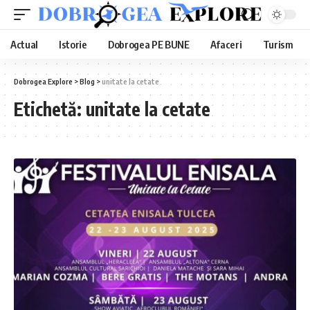
Actual
Istorie
Dobrogea PE BUNE
Afaceri
Turism
Dobrogea Explore
>
Blog
>
unitate la cetate
Etichetă:
unitate la cetate