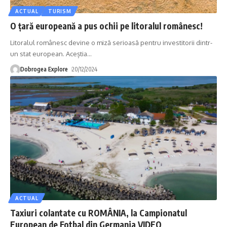
ACTUAL
TURISM
O țară europeană a pus ochii pe litoralul românesc!
Litoralul românesc devine o miză serioasă pentru investitorii dintr-
un stat european. Aceștia
…
Dobrogea Explore
20/12/2024
ACTUAL
Taxiuri colantate cu ROMÂNIA, la Campionatul
European de Fotbal din Germania VIDEO