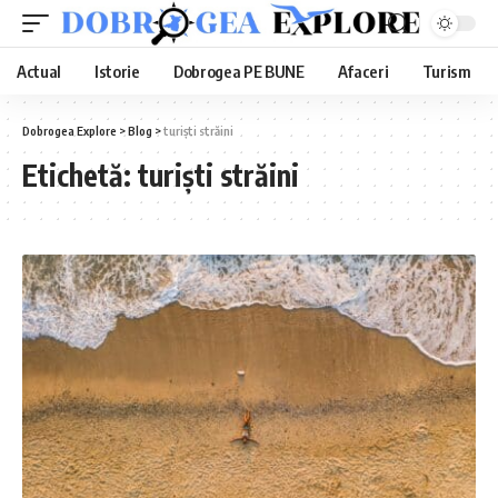
Actual
Istorie
Dobrogea PE BUNE
Afaceri
Turism
Dobrogea Explore
>
Blog
>
turiști străini
Etichetă:
turiști străini