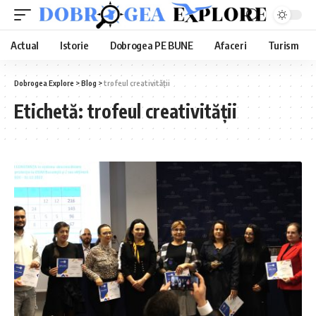
Actual
Istorie
Dobrogea PE BUNE
Afaceri
Turism
Dobrogea Explore
>
Blog
>
trofeul creativității
Etichetă:
trofeul creativității