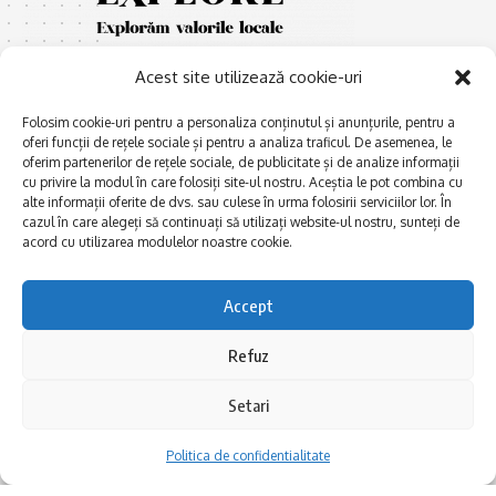
Acest site utilizează cookie-uri
Folosim cookie-uri pentru a personaliza conținutul și anunțurile, pentru a
oferi funcții de rețele sociale și pentru a analiza traficul. De asemenea, le
oferim partenerilor de rețele sociale, de publicitate și de analize informații
cu privire la modul în care folosiți site-ul nostru. Aceștia le pot combina cu
E
Afaceri și meșteșuguri
xplorăm Dobrogea,
alte informații oferite de dvs. sau culese în urma folosirii serviciilor lor. În
Explorăm valorile locale:
cazul în care alegeți să continuați să utilizați website-ul nostru, sunteți de
Actualitate
Deltă, Litoral, cele mai mari
acord cu utilizarea modulelor noastre cookie.
Dobrogea PE BUNE
lacuri, cele mai vechi orașe,
biserici și mănăstiri, cele mai
Istorie și civilizaţie
Accept
multe etnii, CELE MAI
La Drum cu Ada
FRUMOASE POVEȘTI.
Refuz
Haideți în călătorie cu noi!
Politica de confidentialitate
Setari
Follow US
Politica de confidentialitate
Realizat de SMDG.Ro