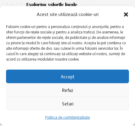
Acest site utilizează cookie-uri
Folosim cookie-uri pentru a personaliza conținutul și anunțurile, pentru a
oferi funcții de rețele sociale și pentru a analiza traficul. De asemenea, le
oferim partenerilor de rețele sociale, de publicitate și de analize informații
cu privire la modul în care folosiți site-ul nostru. Aceștia le pot combina cu
E
alte informații oferite de dvs. sau culese în urma folosirii serviciilor lor. În
Afaceri și meșteșuguri
xplorăm Dobrogea,
cazul în care alegeți să continuați să utilizați website-ul nostru, sunteți de
Explorăm valorile locale:
Actualitate
acord cu utilizarea modulelor noastre cookie.
Deltă, Litoral, cele mai mari
Dobrogea PE BUNE
lacuri, cele mai vechi orașe,
biserici și mănăstiri, cele mai
Istorie și civilizaţie
Accept
multe etnii, CELE MAI
La Drum cu Ada
FRUMOASE POVEȘTI.
Refuz
Haideți în călătorie cu noi!
Politica de confidentialitate
Setari
Follow US
Politica de confidentialitate
Realizat de SMDG.Ro