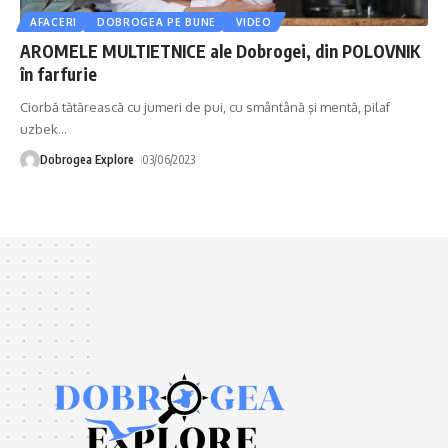
AFACERI
DOBROGEA PE BUNE
VIDEO
AROMELE MULTIETNICE ale Dobrogei, din POLOVNIK
în farfurie
Ciorbă tătărească cu jumeri de pui, cu smântână şi mentă, pilaf
uzbek
…
Dobrogea Explore
03/06/2023