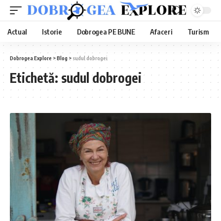
Actual
Istorie
Dobrogea PE BUNE
Afaceri
Turism
Dobrogea Explore
>
Blog
>
sudul dobrogei
Etichetă:
sudul dobrogei