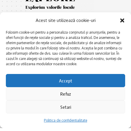
Acest site utilizează cookie-uri
Folosim cookie-uri pentru a personaliza conținutul și anunțurile, pentru a
oferi funcții de rețele sociale și pentru a analiza traficul. De asemenea, le
oferim partenerilor de rețele sociale, de publicitate și de analize informații
cu privire la modul în care folosiți site-ul nostru. Aceștia le pot combina cu
E
Afaceri și meșteșuguri
xplorăm Dobrogea,
alte informații oferite de dvs. sau culese în urma folosirii serviciilor lor. În
Explorăm valorile locale:
cazul în care alegeți să continuați să utilizați website-ul nostru, sunteți de
Actualitate
Deltă, Litoral, cele mai mari
acord cu utilizarea modulelor noastre cookie.
Dobrogea PE BUNE
lacuri, cele mai vechi orașe,
biserici și mănăstiri, cele mai
Istorie și civilizaţie
Accept
multe etnii, CELE MAI
La Drum cu Ada
FRUMOASE POVEȘTI.
Refuz
Haideți în călătorie cu noi!
Politica de confidentialitate
Setari
Follow US
Politica de confidentialitate
Realizat de SMDG.Ro