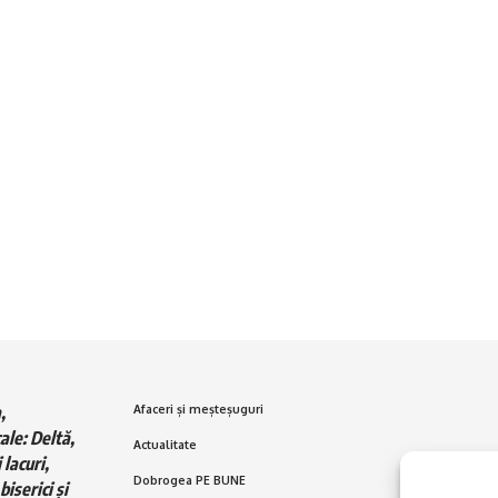
,
Afaceri și meșteșuguri
ale: Deltă,
Actualitate
 lacuri,
Dobrogea PE BUNE
biserici și