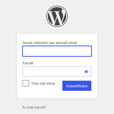
Autentificare
Nume utilizator sau adresă email
Parolă
Ține-mă minte
Ai uitat parola?