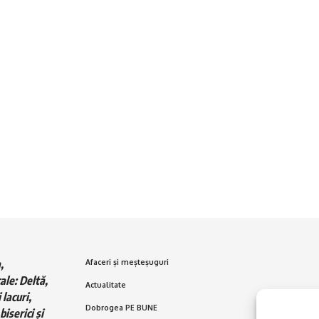
,
Afaceri și meșteșuguri
ale: Deltă,
Actualitate
 lacuri,
Dobrogea PE BUNE
biserici și