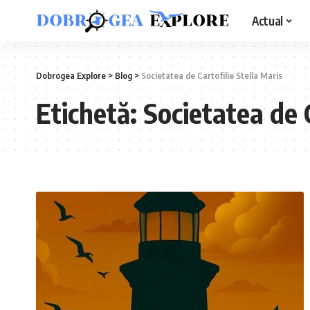
Actual
Dobrogea Explore
>
Blog
>
Societatea de Cartofilie Stella Maris
Etichetă:
Societatea de C