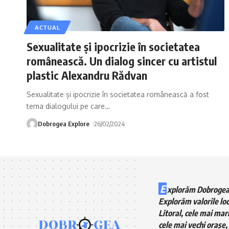
ACTUAL
Sexualitate și ipocrizie în societatea
românească. Un dialog sincer cu artistul
plastic Alexandru Rădvan
Sexualitate și ipocrizie în societatea românească a fost
tema dialogului pe care
…
Dobrogea Explore
26/02/2024
E
xplorăm Dobrogea
Explorăm valorile loc
Litoral, cele mai mari
cele mai vechi orașe, 