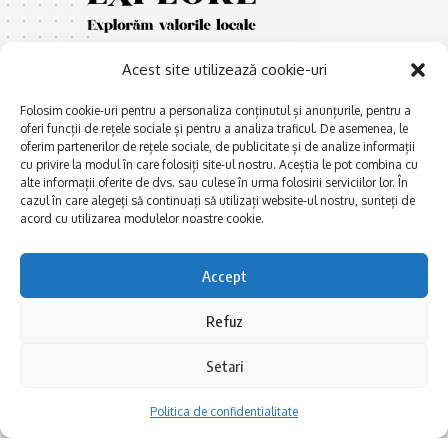
Acest site utilizează cookie-uri
Folosim cookie-uri pentru a personaliza conținutul și anunțurile, pentru a
oferi funcții de rețele sociale și pentru a analiza traficul. De asemenea, le
oferim partenerilor de rețele sociale, de publicitate și de analize informații
cu privire la modul în care folosiți site-ul nostru. Aceștia le pot combina cu
E
Afaceri și meșteșuguri
xplorăm Dobrogea,
alte informații oferite de dvs. sau culese în urma folosirii serviciilor lor. În
Explorăm valorile locale:
cazul în care alegeți să continuați să utilizați website-ul nostru, sunteți de
Actualitate
Deltă, Litoral, cele mai mari
acord cu utilizarea modulelor noastre cookie.
Dobrogea PE BUNE
lacuri, cele mai vechi orașe,
biserici și mănăstiri, cele mai
Istorie și civilizaţie
Accept
multe etnii, CELE MAI
La Drum cu Ada
FRUMOASE POVEȘTI.
Refuz
Haideți în călătorie cu noi!
Politica de confidentialitate
Setari
Follow US
Politica de confidentialitate
Realizat de SMDG.Ro