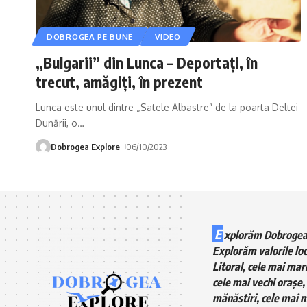
DOBROGEA PE BUNE
VIDEO
„Bulgarii” din Lunca – Deportați, în
trecut, amăgiți, în prezent
Lunca este unul dintre „Satele Albastre” de la poarta Deltei
Dunării, o
…
Dobrogea Explore
06/10/2023
E
xplorăm Dobrogea
Explorăm valorile loc
Litoral, cele mai mari
cele mai vechi orașe, 
mănăstiri, cele mai m