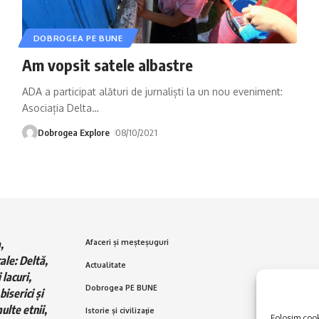
DOBROGEA PE BUNE
Am vopsit satele albastre
ADA a participat alături de jurnaliști la un nou eveniment:
Asociația Delta
…
Dobrogea Explore
08/10/2021
,
Afaceri și meșteșuguri
ale: Deltă,
Actualitate
 lacuri,
Dobrogea PE BUNE
biserici și
ulte etnii,
Istorie și civilizaţie
Folosim cooki