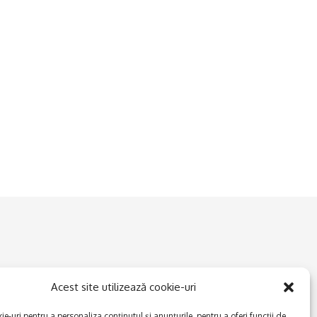
Acest site utilizează cookie-uri
e-uri pentru a personaliza conținutul și anunțurile, pentru a oferi funcții de