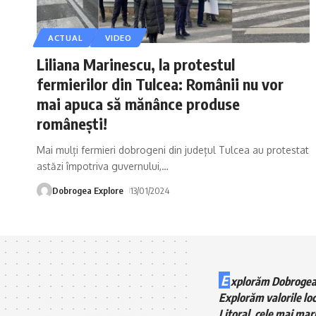
ACTUAL
VIDEO
Liliana Marinescu, la protestul
fermierilor din Tulcea: Românii nu vor
mai apuca să mănânce produse
românești!
Mai mulți fermieri dobrogeni din județul Tulcea au protestat
astăzi împotriva guvernului,
…
Dobrogea Explore
13/01/2024
E
xplorăm Dobrogea
Explorăm valorile loc
Litoral, cele mai mari