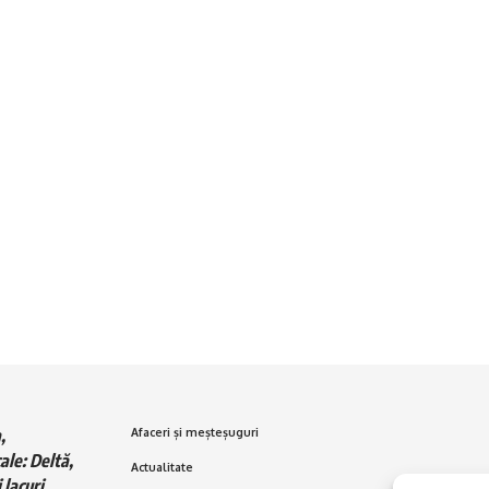
,
Afaceri și meșteșuguri
ale: Deltă,
Actualitate
 lacuri,