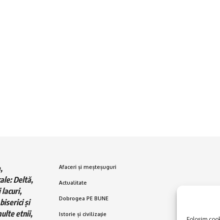
,
Afaceri și meșteșuguri
ale: Deltă,
Actualitate
 lacuri,
Dobrogea PE BUNE
biserici și
ulte etnii,
Istorie și civilizaţie
Folosim cooki