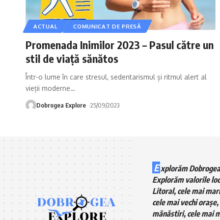
ACTUAL
COMUNICAT DE PRESĂ
Promenada Inimilor 2023 – Pasul către un
stil de viață sănătos
Într-o lume în care stresul, sedentarismul și ritmul alert al
vieții moderne
…
Dobrogea Explore
25/09/2023
E
xplorăm Dobrogea
Explorăm valorile loc
Litoral, cele mai mari
cele mai vechi orașe, 
mănăstiri, cele mai m