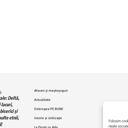
,
Afaceri și meșteșuguri
ale: Deltă,
Actualitate
 lacuri,
Dobrogea PE BUNE
biserici și
ulte etnii,
Istorie și civilizaţie
Folosim cooki
E
rețele social
La Drum cu Ada