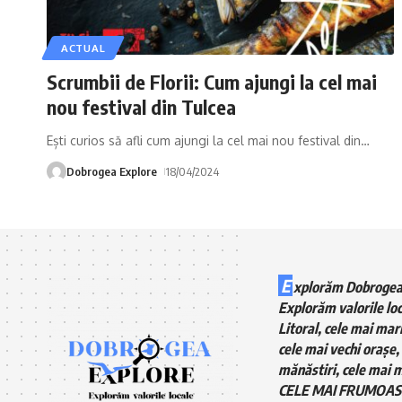
ACTUAL
Scrumbii de Florii: Cum ajungi la cel mai
nou festival din Tulcea
Ești curios să afli cum ajungi la cel mai nou festival din
…
Dobrogea Explore
18/04/2024
E
xplorăm Dobrogea
Explorăm valorile loc
Litoral, cele mai mari
cele mai vechi orașe, 
mănăstiri, cele mai m
CELE MAI FRUMOAS