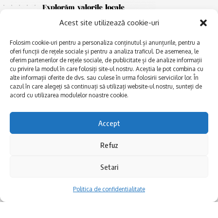
Acest site utilizează cookie-uri
Folosim cookie-uri pentru a personaliza conținutul și anunțurile, pentru a
oferi funcții de rețele sociale și pentru a analiza traficul. De asemenea, le
oferim partenerilor de rețele sociale, de publicitate și de analize informații
cu privire la modul în care folosiți site-ul nostru. Aceștia le pot combina cu
E
alte informații oferite de dvs. sau culese în urma folosirii serviciilor lor. În
Afaceri și meșteșuguri
xplorăm Dobrogea,
cazul în care alegeți să continuați să utilizați website-ul nostru, sunteți de
Explorăm valorile locale:
Actualitate
acord cu utilizarea modulelor noastre cookie.
Deltă, Litoral, cele mai mari
Dobrogea PE BUNE
lacuri, cele mai vechi orașe,
biserici și mănăstiri, cele mai
Istorie și civilizaţie
Accept
multe etnii, CELE MAI
La Drum cu Ada
FRUMOASE POVEȘTI.
Refuz
Haideți în călătorie cu noi!
Politica de confidentialitate
Setari
Follow US
Politica de confidentialitate
Realizat de SMDG.Ro