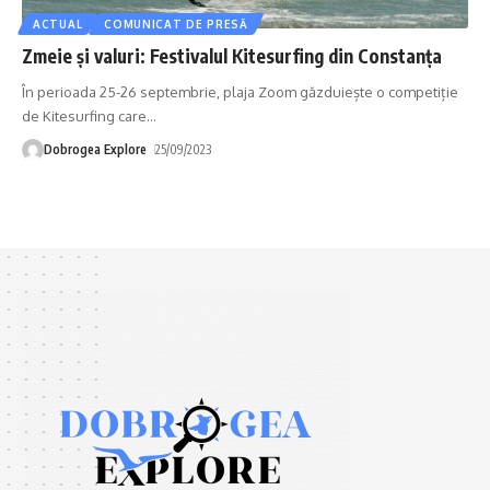
ACTUAL
COMUNICAT DE PRESĂ
Zmeie și valuri: Festivalul Kitesurfing din Constanța
În perioada 25-26 septembrie, plaja Zoom găzduiește o competiție
de Kitesurfing care
…
Dobrogea Explore
25/09/2023