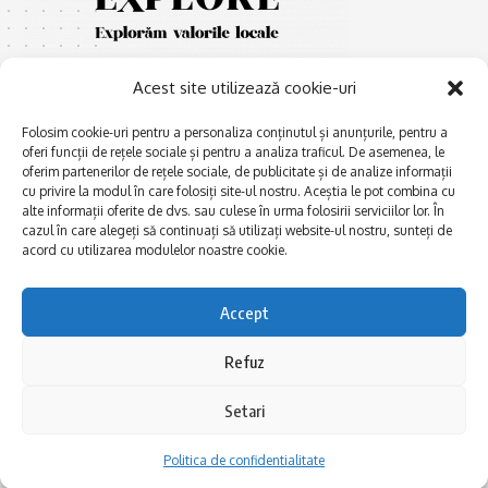
Acest site utilizează cookie-uri
Folosim cookie-uri pentru a personaliza conținutul și anunțurile, pentru a
oferi funcții de rețele sociale și pentru a analiza traficul. De asemenea, le
oferim partenerilor de rețele sociale, de publicitate și de analize informații
E
cu privire la modul în care folosiți site-ul nostru. Aceștia le pot combina cu
Afaceri și meșteșuguri
xplorăm Dobrogea,
alte informații oferite de dvs. sau culese în urma folosirii serviciilor lor. În
Explorăm valorile locale:
Actualitate
cazul în care alegeți să continuați să utilizați website-ul nostru, sunteți de
Deltă, Litoral, cele mai mari
acord cu utilizarea modulelor noastre cookie.
Dobrogea PE BUNE
lacuri, cele mai vechi orașe,
biserici și mănăstiri, cele mai
Istorie și civilizaţie
multe etnii, CELE MAI
Accept
La Drum cu Ada
FRUMOASE POVEȘTI.
Haideți în călătorie cu noi!
Politica de confidentialitate
Refuz
Setari
Follow US
Politica de confidentialitate