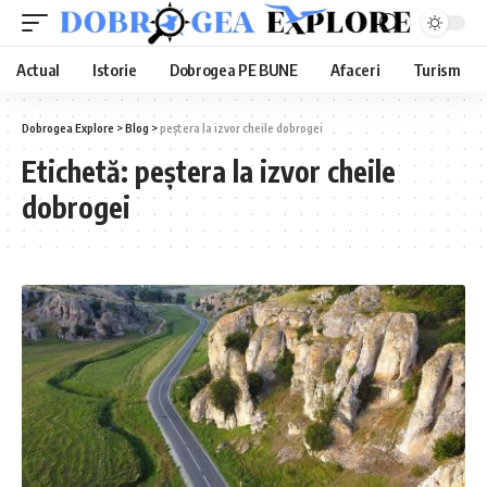
Actual
Istorie
Dobrogea PE BUNE
Afaceri
Turism
Dobrogea Explore
>
Blog
>
peștera la izvor cheile dobrogei
Etichetă:
peștera la izvor cheile
dobrogei