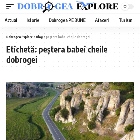
Actual
Istorie
Dobrogea PE BUNE
Afaceri
Turism
Dobrogea Explore
>
Blog
>
peștera babei cheile dobrogei
Etichetă:
peștera babei cheile
dobrogei