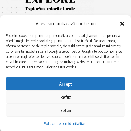
Acest site utilizează cookie-uri
Folosim cookie-uri pentru a personaliza conținutul și anunțurile, pentru a
oferi funcții de rețele sociale și pentru a analiza traficul. De asemenea, le
oferim partenerilor de rețele sociale, de publicitate și de analize informații
E
cu privire la modul în care folosiți site-ul nostru. Aceștia le pot combina cu
Afaceri și meșteșuguri
xplorăm Dobrogea,
alte informații oferite de dvs. sau culese în urma folosirii serviciilor lor. În
Explorăm valorile locale:
Actualitate
cazul în care alegeți să continuați să utilizați website-ul nostru, sunteți de
Deltă, Litoral, cele mai mari
acord cu utilizarea modulelor noastre cookie.
Dobrogea PE BUNE
lacuri, cele mai vechi orașe,
biserici și mănăstiri, cele mai
Istorie și civilizaţie
multe etnii, CELE MAI
Accept
La Drum cu Ada
FRUMOASE POVEȘTI.
Haideți în călătorie cu noi!
Politica de confidentialitate
Refuz
Setari
Follow US
Politica de confidentialitate