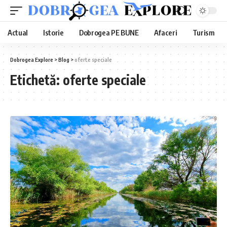
Actual
Istorie
Dobrogea PE BUNE
Afaceri
Turism
Dobrogea Explore
>
Blog
>
oferte speciale
Etichetă:
oferte speciale