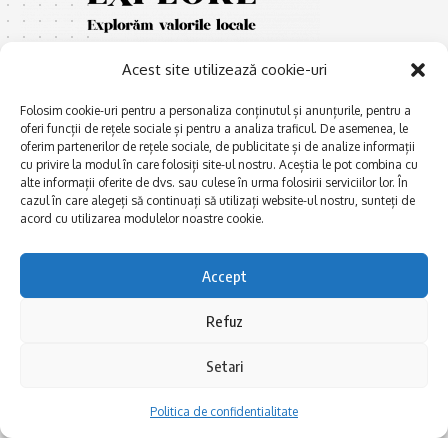
Acest site utilizează cookie-uri
Folosim cookie-uri pentru a personaliza conținutul și anunțurile, pentru a
oferi funcții de rețele sociale și pentru a analiza traficul. De asemenea, le
oferim partenerilor de rețele sociale, de publicitate și de analize informații
cu privire la modul în care folosiți site-ul nostru. Aceștia le pot combina cu
E
Afaceri și meșteșuguri
xplorăm Dobrogea,
alte informații oferite de dvs. sau culese în urma folosirii serviciilor lor. În
Explorăm valorile locale:
cazul în care alegeți să continuați să utilizați website-ul nostru, sunteți de
Actualitate
Deltă, Litoral, cele mai mari
acord cu utilizarea modulelor noastre cookie.
Dobrogea PE BUNE
lacuri, cele mai vechi orașe,
biserici și mănăstiri, cele mai
Istorie și civilizaţie
Accept
multe etnii, CELE MAI
La Drum cu Ada
FRUMOASE POVEȘTI.
Refuz
Haideți în călătorie cu noi!
Politica de confidentialitate
Setari
Follow US
Politica de confidentialitate
Realizat de SMDG.Ro