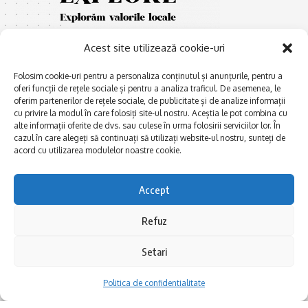
Acest site utilizează cookie-uri
Folosim cookie-uri pentru a personaliza conținutul și anunțurile, pentru a
oferi funcții de rețele sociale și pentru a analiza traficul. De asemenea, le
oferim partenerilor de rețele sociale, de publicitate și de analize informații
cu privire la modul în care folosiți site-ul nostru. Aceștia le pot combina cu
E
Afaceri și meșteșuguri
xplorăm Dobrogea,
alte informații oferite de dvs. sau culese în urma folosirii serviciilor lor. În
Explorăm valorile locale:
cazul în care alegeți să continuați să utilizați website-ul nostru, sunteți de
Actualitate
Deltă, Litoral, cele mai mari
acord cu utilizarea modulelor noastre cookie.
Dobrogea PE BUNE
lacuri, cele mai vechi orașe,
biserici și mănăstiri, cele mai
Istorie și civilizaţie
Accept
multe etnii, CELE MAI
La Drum cu Ada
FRUMOASE POVEȘTI.
Refuz
Haideți în călătorie cu noi!
Politica de confidentialitate
Setari
Follow US
Politica de confidentialitate
Realizat de SMDG.Ro