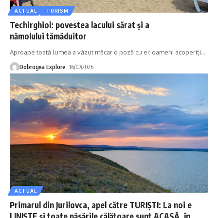
ACTUAL
TURISM
Techirghiol: povestea lacului sărat și a
nămolului tămăduitor
Aproape toată lumea a văzut măcar o poză cu ei: oameni acoperiți
…
Dobrogea Explore
16/07/2026
ACTUAL
Primarul din Jurilovca, apel către TURIȘTI: La noi e
LINIȘTE și toate păsările călătoare sunt ACASĂ, în