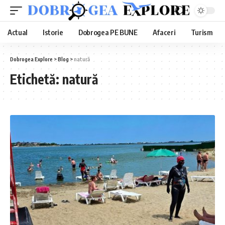
Actual
Istorie
Dobrogea PE BUNE
Afaceri
Turism
Dobrogea Explore
>
Blog
>
natură
Etichetă:
natură