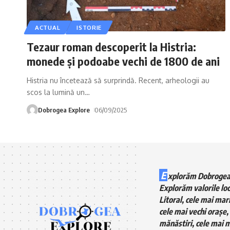
ACTUAL
ISTORIE
Tezaur roman descoperit la Histria:
monede și podoabe vechi de 1800 de ani
Histria nu încetează să surprindă. Recent, arheologii au
scos la lumină un
…
Dobrogea Explore
06/09/2025
E
xplorăm Dobrogea
Explorăm valorile loc
Litoral, cele mai mari
cele mai vechi orașe, 
mănăstiri, cele mai m