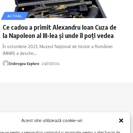
ACTUAL
Ce cadou a primit Alexandru Ioan Cuza de
la Napoleon al III-lea și unde îl poți vedea
În octombrie 2023, Muzeul Național de Istorie a României
(MNIR) a deschis
…
Dobrogea Explore
24/01/2024
Acest site utilizează cookie-uri
e-uri pentru a personaliza conținutul și anunțurile, pentru a oferi funcții de