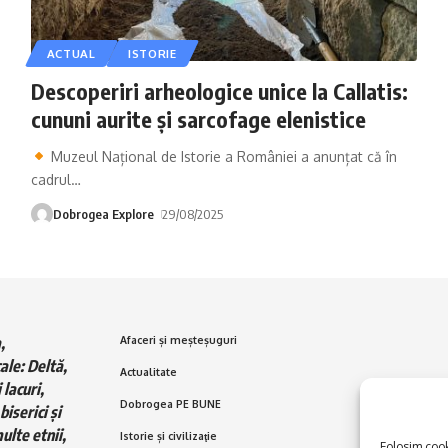
ACTUAL
ISTORIE
Descoperiri arheologice unice la Callatis:
cununi aurite și sarcofage elenistice
Muzeul Național de Istorie a României a anunțat că în
cadrul
…
Dobrogea Explore
29/08/2025
,
Afaceri și meșteșuguri
ale: Deltă,
Actualitate
 lacuri,
Dobrogea PE BUNE
biserici și
ulte etnii,
Istorie și civilizaţie
Folosim cooki