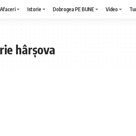
Afaceri
Istorie
Dobrogea PE BUNE
Video
Tu
rie hârșova