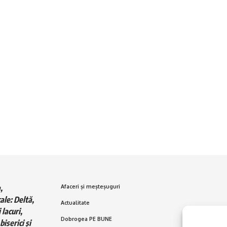
,
Afaceri și meșteșuguri
ale: Deltă,
Actualitate
 lacuri,
Dobrogea PE BUNE
biserici și