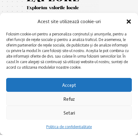
Acest site utilizează cookie-uri
Folosim cookie-uri pentru a personaliza conținutul și anunțurile, pentru a
oferi funcții de rețele sociale și pentru a analiza traficul. De asemenea, le
oferim partenerilor de rețele sociale, de publicitate și de analize informații
cu privire la modul în care folosiți site-ul nostru. Aceștia le pot combina cu
E
Afaceri și meșteșuguri
xplorăm Dobrogea,
alte informații oferite de dvs. sau culese în urma folosirii serviciilor lor. În
Explorăm valorile locale:
cazul în care alegeți să continuați să utilizați website-ul nostru, sunteți de
Actualitate
Deltă, Litoral, cele mai mari
acord cu utilizarea modulelor noastre cookie.
Dobrogea PE BUNE
lacuri, cele mai vechi orașe,
biserici și mănăstiri, cele mai
Istorie și civilizaţie
Accept
multe etnii, CELE MAI
La Drum cu Ada
FRUMOASE POVEȘTI.
Refuz
Haideți în călătorie cu noi!
Politica de confidentialitate
Setari
Follow US
Politica de confidentialitate
Realizat de SMDG.Ro