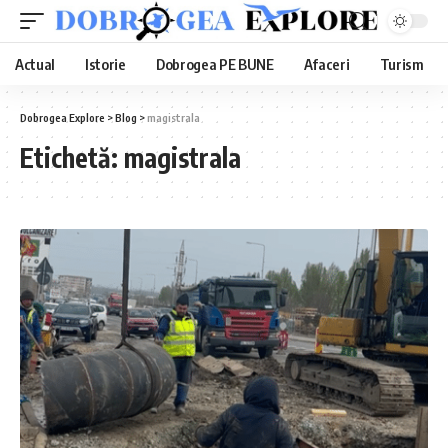
Actual
Istorie
Dobrogea PE BUNE
Afaceri
Turism
Dobrogea Explore
>
Blog
>
magistrala
Etichetă:
magistrala