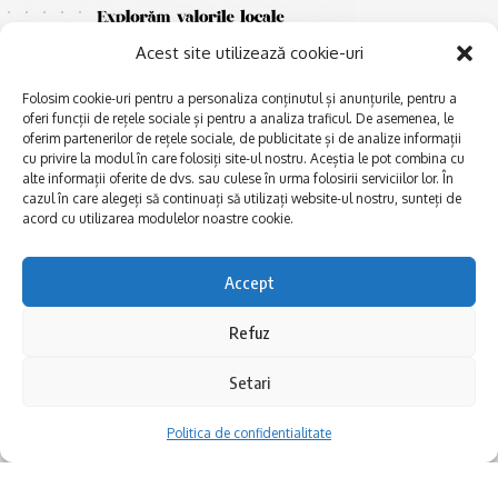
Acest site utilizează cookie-uri
Folosim cookie-uri pentru a personaliza conținutul și anunțurile, pentru a
oferi funcții de rețele sociale și pentru a analiza traficul. De asemenea, le
oferim partenerilor de rețele sociale, de publicitate și de analize informații
cu privire la modul în care folosiți site-ul nostru. Aceștia le pot combina cu
E
alte informații oferite de dvs. sau culese în urma folosirii serviciilor lor. În
Afaceri și meșteșuguri
xplorăm Dobrogea,
cazul în care alegeți să continuați să utilizați website-ul nostru, sunteți de
Explorăm valorile locale:
Actualitate
acord cu utilizarea modulelor noastre cookie.
Deltă, Litoral, cele mai mari
Dobrogea PE BUNE
lacuri, cele mai vechi orașe,
biserici și mănăstiri, cele mai
Istorie și civilizaţie
Accept
multe etnii, CELE MAI
La Drum cu Ada
FRUMOASE POVEȘTI.
Refuz
Haideți în călătorie cu noi!
Politica de confidentialitate
Setari
Follow US
Politica de confidentialitate
Realizat de SMDG.Ro