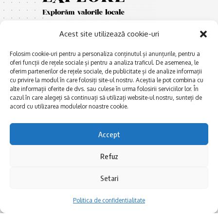
Acest site utilizează cookie-uri
Folosim cookie-uri pentru a personaliza conținutul și anunțurile, pentru a
oferi funcții de rețele sociale și pentru a analiza traficul. De asemenea, le
oferim partenerilor de rețele sociale, de publicitate și de analize informații
cu privire la modul în care folosiți site-ul nostru. Aceștia le pot combina cu
E
Afaceri și meșteșuguri
xplorăm Dobrogea,
alte informații oferite de dvs. sau culese în urma folosirii serviciilor lor. În
Explorăm valorile locale:
cazul în care alegeți să continuați să utilizați website-ul nostru, sunteți de
Actualitate
Deltă, Litoral, cele mai mari
acord cu utilizarea modulelor noastre cookie.
Dobrogea PE BUNE
lacuri, cele mai vechi orașe,
biserici și mănăstiri, cele mai
Istorie și civilizaţie
Accept
multe etnii, CELE MAI
La Drum cu Ada
FRUMOASE POVEȘTI.
Refuz
Haideți în călătorie cu noi!
Politica de confidentialitate
Setari
Follow US
Politica de confidentialitate
Realizat de SMDG.Ro