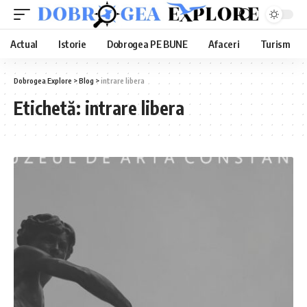
Actual
Istorie
Dobrogea PE BUNE
Afaceri
Turism
Dobrogea Explore
>
Blog
>
intrare libera
Etichetă:
intrare libera