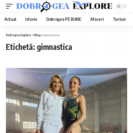
Actual
Istorie
Dobrogea PE BUNE
Afaceri
Turism
Dobrogea Explore
>
Blog
>
gimnastica
Etichetă:
gimnastica