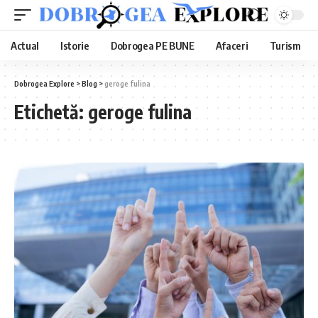
Actual
Istorie
Dobrogea PE BUNE
Afaceri
Turism
Dobrogea Explore
>
Blog
>
geroge fulina
Etichetă:
geroge fulina