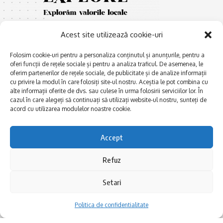
Acest site utilizează cookie-uri
Folosim cookie-uri pentru a personaliza conținutul și anunțurile, pentru a
oferi funcții de rețele sociale și pentru a analiza traficul. De asemenea, le
oferim partenerilor de rețele sociale, de publicitate și de analize informații
cu privire la modul în care folosiți site-ul nostru. Aceștia le pot combina cu
E
Afaceri și meșteșuguri
xplorăm Dobrogea,
alte informații oferite de dvs. sau culese în urma folosirii serviciilor lor. În
Explorăm valorile locale:
cazul în care alegeți să continuați să utilizați website-ul nostru, sunteți de
Actualitate
Deltă, Litoral, cele mai mari
acord cu utilizarea modulelor noastre cookie.
Dobrogea PE BUNE
lacuri, cele mai vechi orașe,
biserici și mănăstiri, cele mai
Istorie și civilizaţie
Accept
multe etnii, CELE MAI
La Drum cu Ada
FRUMOASE POVEȘTI.
Refuz
Haideți în călătorie cu noi!
Politica de confidentialitate
Setari
Follow US
Politica de confidentialitate
Realizat de SMDG.Ro