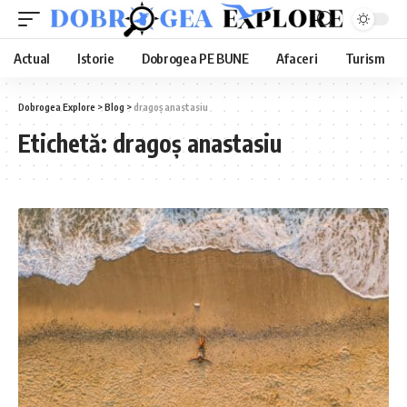
Actual
Istorie
Dobrogea PE BUNE
Afaceri
Turism
Dobrogea Explore
>
Blog
>
dragoș anastasiu
Etichetă:
dragoș anastasiu