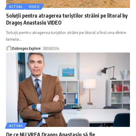
ACTUAL
VIDEO
Soluții pentru atragerea turiștilor străini pe litoral by
Dragoș Anastasiu VIDEO
Soluții pentru atragerea turiștilor străini pe litoral a fost una dintre
temele
…
Dobrogea Explore
28/06/2024
ACTUAL
De ce NU VREA Dragoș Anastasiu să fie