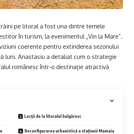
trăini pe litoral a fost una dintre temele
titor în turism, la evenimentul „Vin la Mare”.
viziuni coerente pentru extinderea sezonului
uă luni. Anastasiu a detaliat cum o strategie
alul românesc într-o destinație atractivă
Lecții de la litoralul bulgăresc
pe
Reconfigurarea urbanistică a stațiunii Mamaia