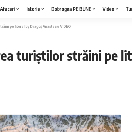
Afaceri
Istorie
Dobrogea PE BUNE
Video
Tu
 străini pe litoral by Dragoș Anastasiu VIDEO
ea turiștilor străini pe l