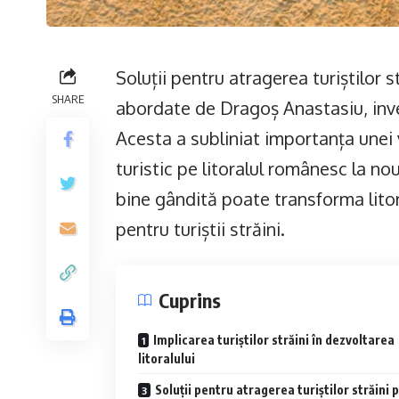
Soluții pentru atragerea turiștilor s
SHARE
abordate de Dragoș Anastasiu, inves
Acesta a subliniat importanța unei 
turistic pe litoralul românesc la no
bine gândită poate transforma litor
pentru turiștii străini.
Cuprins
Implicarea turiștilor străini în dezvoltarea
litoralului
Soluții pentru atragerea turiștilor străini 