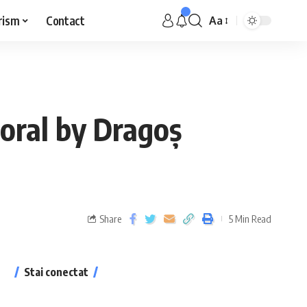
rism
Contact
Aa
itoral by Dragoș
Share
5 Min Read
Stai conectat