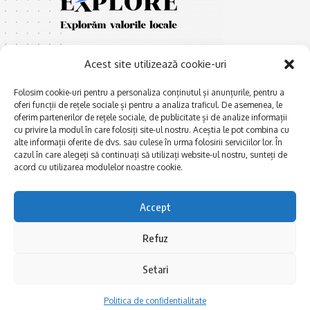
Acest site utilizează cookie-uri
Folosim cookie-uri pentru a personaliza conținutul și anunțurile, pentru a
oferi funcții de rețele sociale și pentru a analiza traficul. De asemenea, le
oferim partenerilor de rețele sociale, de publicitate și de analize informații
E
Afaceri și meșteșuguri
xplorăm Dobrogea,
cu privire la modul în care folosiți site-ul nostru. Aceștia le pot combina cu
Explorăm valorile locale:
alte informații oferite de dvs. sau culese în urma folosirii serviciilor lor. În
Actualitate
cazul în care alegeți să continuați să utilizați website-ul nostru, sunteți de
Deltă, Litoral, cele mai mari
Dobrogea PE BUNE
acord cu utilizarea modulelor noastre cookie.
lacuri, cele mai vechi orașe,
biserici și mănăstiri, cele mai
Istorie și civilizaţie
multe etnii, CELE MAI
Accept
La Drum cu Ada
FRUMOASE POVEȘTI.
Haideți în călătorie cu noi!
Politica de confidentialitate
Refuz
Setari
Follow US
Politica de confidentialitate