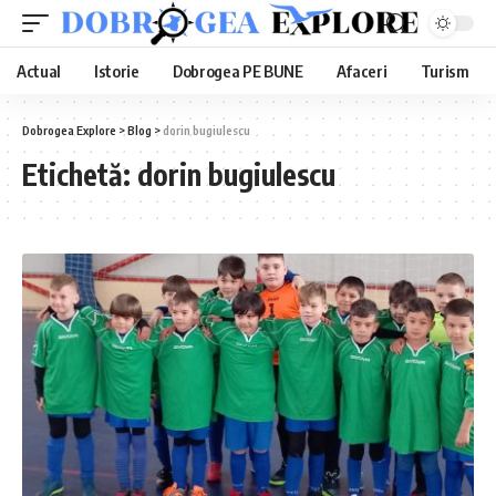
Actual
Istorie
Dobrogea PE BUNE
Afaceri
Turism
Dobrogea Explore
>
Blog
>
dorin bugiulescu
Etichetă:
dorin bugiulescu