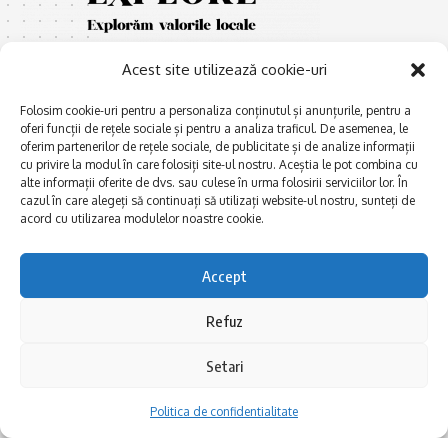
Acest site utilizează cookie-uri
Folosim cookie-uri pentru a personaliza conținutul și anunțurile, pentru a
oferi funcții de rețele sociale și pentru a analiza traficul. De asemenea, le
oferim partenerilor de rețele sociale, de publicitate și de analize informații
cu privire la modul în care folosiți site-ul nostru. Aceștia le pot combina cu
E
Afaceri și meșteșuguri
xplorăm Dobrogea,
alte informații oferite de dvs. sau culese în urma folosirii serviciilor lor. În
Explorăm valorile locale:
cazul în care alegeți să continuați să utilizați website-ul nostru, sunteți de
Actualitate
Deltă, Litoral, cele mai mari
acord cu utilizarea modulelor noastre cookie.
Dobrogea PE BUNE
lacuri, cele mai vechi orașe,
biserici și mănăstiri, cele mai
Istorie și civilizaţie
Accept
multe etnii, CELE MAI
La Drum cu Ada
FRUMOASE POVEȘTI.
Refuz
Haideți în călătorie cu noi!
Politica de confidentialitate
Setari
Follow US
Politica de confidentialitate
Realizat de SMDG.Ro