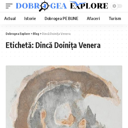
Actual
Istorie
Dobrogea PE BUNE
Afaceri
Turism
Dobrogea Explore
>
Blog
>
Dincă Doinița Venera
Etichetă:
Dincă Doinița Venera