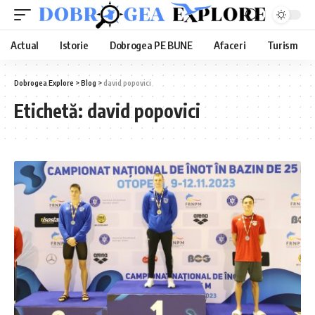
Actual
Istorie
Dobrogea PE BUNE
Afaceri
Turism
Dobrogea Explore
>
Blog
>
david popovici
Etichetă:
david popovici