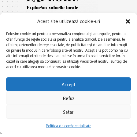
Acest site utilizează cookie-uri
Folosim cookie-uri pentru a personaliza conținutul și anunțurile, pentru a
oferi funcții de rețele sociale și pentru a analiza traficul. De asemenea, le
oferim partenerilor de rețele sociale, de publicitate și de analize informații
cu privire la modul în care folosiți site-ul nostru. Aceștia le pot combina cu
E
Afaceri și meșteșuguri
xplorăm Dobrogea,
alte informații oferite de dvs. sau culese în urma folosirii serviciilor lor. În
Explorăm valorile locale:
cazul în care alegeți să continuați să utilizați website-ul nostru, sunteți de
Actualitate
Deltă, Litoral, cele mai mari
acord cu utilizarea modulelor noastre cookie.
Dobrogea PE BUNE
lacuri, cele mai vechi orașe,
biserici și mănăstiri, cele mai
Istorie și civilizaţie
Accept
multe etnii, CELE MAI
La Drum cu Ada
FRUMOASE POVEȘTI.
Refuz
Haideți în călătorie cu noi!
Politica de confidentialitate
Setari
Follow US
Politica de confidentialitate
Realizat de SMDG.Ro