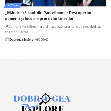
ACTUAL
„Mândru că sunt din Pantelimon”: Descoperim
oamenii și locurile prin ochii tinerilor
Comuna Pantelimon are, din această vară, un club nou dedicat
tinerilor: Cercul
…
Dobrogea Explore
03/06/2025