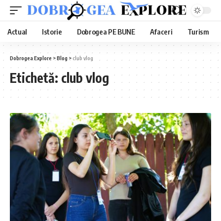
Actual
Istorie
Dobrogea PE BUNE
Afaceri
Turism
Dobrogea Explore
>
Blog
>
club vlog
Etichetă:
club vlog