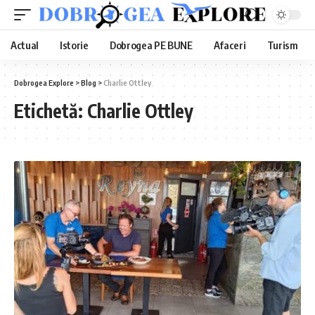
Actual
Istorie
Dobrogea PE BUNE
Afaceri
Turism
Dobrogea Explore
>
Blog
>
Charlie Ottley
Etichetă:
Charlie Ottley