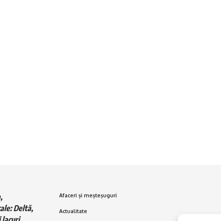
,
Afaceri și meșteșuguri
ale: Deltă,
Actualitate
 lacuri,