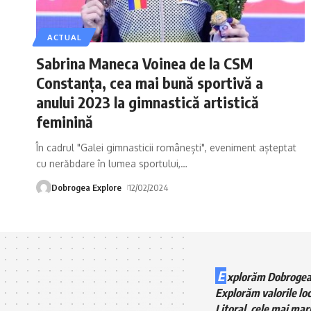
ACTUAL
Sabrina Maneca Voinea de la CSM
Constanța, cea mai bună sportivă a
anului 2023 la gimnastică artistică
feminină
În cadrul "Galei gimnasticii românești", eveniment așteptat
cu nerăbdare în lumea sportului,
…
Dobrogea Explore
12/02/2024
E
xplorăm Dobrogea
Explorăm valorile loc
Litoral, cele mai mari