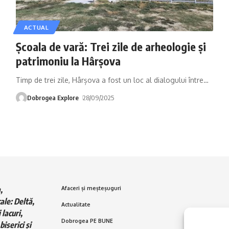
ACTUAL
Școala de vară: Trei zile de arheologie și
patrimoniu la Hârșova
Timp de trei zile, Hârșova a fost un loc al dialogului între
…
Dobrogea Explore
28/09/2025
,
Afaceri și meșteșuguri
ale: Deltă,
Actualitate
 lacuri,
Dobrogea PE BUNE
biserici și