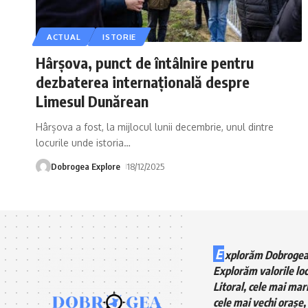
ACTUAL
ISTORIE
Hârșova, punct de întâlnire pentru
dezbaterea internațională despre
Limesul Dunărean
Hârșova a fost, la mijlocul lunii decembrie, unul dintre
locurile unde istoria
…
Dobrogea Explore
18/12/2025
E
xplorăm Dobrogea
Explorăm valorile loc
Litoral, cele mai mari
cele mai vechi orașe, 