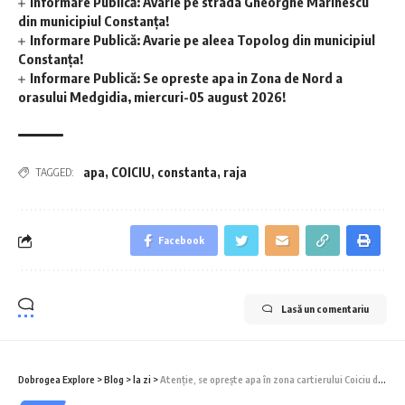
Informare Publică: Avarie pe strada Gheorghe Marinescu
din municipiul Constanța!
Informare Publică: Avarie pe aleea Topolog din municipiul
Constanța!
Informare Publică: Se opreste apa in Zona de Nord a
orasului Medgidia, miercuri-05 august 2026!
apa
,
COICIU
,
constanta
,
raja
TAGGED:
Facebook
Lasă un comentariu
Dobrogea Explore
>
Blog
>
la zi
>
Atenție, se oprește apa în zona cartierului Coiciu din municipiul Constanța!