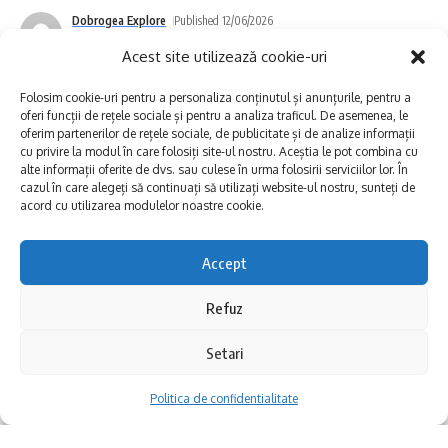
sistată alimentarea cu apă.
Dobrogea Explore
Published 12/06/2026
Last updated: 2026/06/12 at 3:09 PM
Acest site utilizează cookie-uri
Ne cerem scuze pentru disconfortul creat
abonaților, pe care îi asigurăm că echipele de
Folosim cookie-uri pentru a personaliza conținutul și anunțurile, pentru a
oferi funcții de rețele sociale și pentru a analiza traficul. De asemenea, le
intervenție ale constructorului vor face tot
oferim partenerilor de rețele sociale, de publicitate și de analize informații
cu privire la modul în care folosiți site-ul nostru. Aceștia le pot combina cu
posibilul pentru finalizarea lucrărilor și
alte informații oferite de dvs. sau culese în urma folosirii serviciilor lor. În
cazul în care alegeți să continuați să utilizați website-ul nostru, sunteți de
reluarea furnizării apei potabile în cel mai
acord cu utilizarea modulelor noastre cookie.
scurt timp și la parametrii optimi.
Accept
Atenționăm abonații afectați că, din cauza
Refuz
manevrelor de golire și umplere a sistemului
Setari
de alimentare cu apă, pot surveni modificări
temporare de aspect, în special în ceea ce
Politica de confidentialitate
privește turbiditatea și culoarea. În astfel de