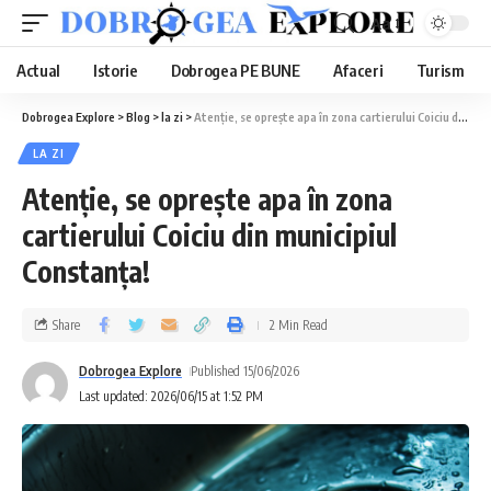
Aa
Actual
Istorie
Dobrogea PE BUNE
Afaceri
Turism
Dobrogea Explore
>
Blog
>
la zi
>
Atenție, se oprește apa în zona cartierului Coiciu din municipiul Constanța!
LA ZI
Atenție, se oprește apa în zona
cartierului Coiciu din municipiul
Constanța!
Share
2 Min Read
Dobrogea Explore
Published 15/06/2026
Last updated: 2026/06/15 at 1:52 PM