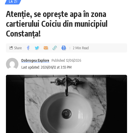
LA ZI
Atenție, se oprește apa în zona
cartierului Coiciu din municipiul
Constanța!
Share
2 Min Read
Dobrogea Explore
Published 12/06/2026
Last updated: 2026/06/12 at 3:55 PM