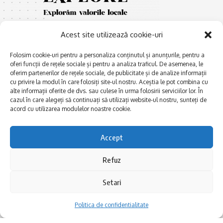
Acest site utilizează cookie-uri
Folosim cookie-uri pentru a personaliza conținutul și anunțurile, pentru a
oferi funcții de rețele sociale și pentru a analiza traficul. De asemenea, le
oferim partenerilor de rețele sociale, de publicitate și de analize informații
cu privire la modul în care folosiți site-ul nostru. Aceștia le pot combina cu
E
Afaceri și meșteșuguri
xplorăm Dobrogea,
alte informații oferite de dvs. sau culese în urma folosirii serviciilor lor. În
Explorăm valorile locale:
cazul în care alegeți să continuați să utilizați website-ul nostru, sunteți de
Actualitate
Deltă, Litoral, cele mai mari
acord cu utilizarea modulelor noastre cookie.
Dobrogea PE BUNE
lacuri, cele mai vechi orașe,
biserici și mănăstiri, cele mai
Istorie și civilizaţie
Accept
multe etnii, CELE MAI
La Drum cu Ada
FRUMOASE POVEȘTI.
Refuz
Haideți în călătorie cu noi!
Politica de confidentialitate
Setari
Follow US
Politica de confidentialitate
Realizat de SMDG.Ro