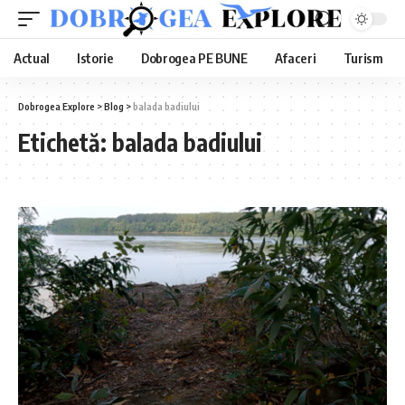
Actual
Istorie
Dobrogea PE BUNE
Afaceri
Turism
Dobrogea Explore
>
Blog
>
balada badiului
Etichetă:
balada badiului