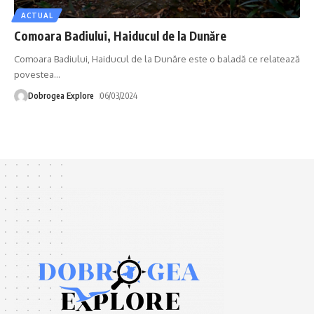
ACTUAL
Comoara Badiului, Haiducul de la Dunăre
Comoara Badiului, Haiducul de la Dunăre este o baladă ce relatează
povestea
…
Dobrogea Explore
06/03/2024