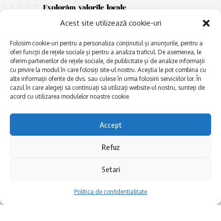
Acest site utilizează cookie-uri
Folosim cookie-uri pentru a personaliza conținutul și anunțurile, pentru a
oferi funcții de rețele sociale și pentru a analiza traficul. De asemenea, le
oferim partenerilor de rețele sociale, de publicitate și de analize informații
cu privire la modul în care folosiți site-ul nostru. Aceștia le pot combina cu
E
alte informații oferite de dvs. sau culese în urma folosirii serviciilor lor. În
Afaceri și meșteșuguri
xplorăm Dobrogea,
cazul în care alegeți să continuați să utilizați website-ul nostru, sunteți de
Explorăm valorile locale:
Actualitate
acord cu utilizarea modulelor noastre cookie.
Deltă, Litoral, cele mai mari
Dobrogea PE BUNE
lacuri, cele mai vechi orașe,
biserici și mănăstiri, cele mai
Istorie și civilizaţie
Accept
multe etnii, CELE MAI
La Drum cu Ada
FRUMOASE POVEȘTI.
Refuz
Haideți în călătorie cu noi!
Politica de confidentialitate
Setari
Follow US
Politica de confidentialitate
Realizat de SMDG.Ro