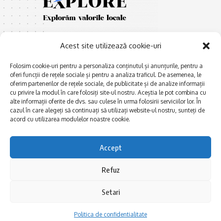
Acest site utilizează cookie-uri
Folosim cookie-uri pentru a personaliza conținutul și anunțurile, pentru a
oferi funcții de rețele sociale și pentru a analiza traficul. De asemenea, le
oferim partenerilor de rețele sociale, de publicitate și de analize informații
E
Afaceri și meșteșuguri
xplorăm Dobrogea,
cu privire la modul în care folosiți site-ul nostru. Aceștia le pot combina cu
Explorăm valorile locale:
alte informații oferite de dvs. sau culese în urma folosirii serviciilor lor. În
Actualitate
cazul în care alegeți să continuați să utilizați website-ul nostru, sunteți de
Deltă, Litoral, cele mai mari
Dobrogea PE BUNE
acord cu utilizarea modulelor noastre cookie.
lacuri, cele mai vechi orașe,
biserici și mănăstiri, cele mai
Istorie și civilizaţie
multe etnii, CELE MAI
Accept
La Drum cu Ada
FRUMOASE POVEȘTI.
Haideți în călătorie cu noi!
Politica de confidentialitate
Refuz
Setari
Follow US
Politica de confidentialitate