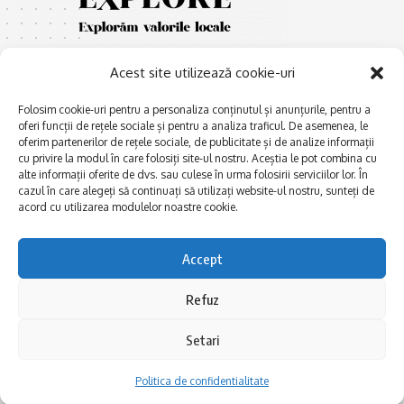
Acest site utilizează cookie-uri
Folosim cookie-uri pentru a personaliza conținutul și anunțurile, pentru a
oferi funcții de rețele sociale și pentru a analiza traficul. De asemenea, le
oferim partenerilor de rețele sociale, de publicitate și de analize informații
E
cu privire la modul în care folosiți site-ul nostru. Aceștia le pot combina cu
Afaceri și meșteșuguri
xplorăm Dobrogea,
alte informații oferite de dvs. sau culese în urma folosirii serviciilor lor. În
Explorăm valorile locale:
Actualitate
cazul în care alegeți să continuați să utilizați website-ul nostru, sunteți de
Deltă, Litoral, cele mai mari
acord cu utilizarea modulelor noastre cookie.
Dobrogea PE BUNE
lacuri, cele mai vechi orașe,
biserici și mănăstiri, cele mai
Istorie și civilizaţie
multe etnii, CELE MAI
Accept
La Drum cu Ada
FRUMOASE POVEȘTI.
Haideți în călătorie cu noi!
Politica de confidentialitate
Refuz
Setari
Follow US
Politica de confidentialitate