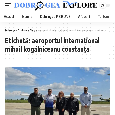
Actual
Istorie
Dobrogea PE BUNE
Afaceri
Turism
Dobrogea Explore
>
Blog
>
aeroportul internațional mihail kogălniceanu constanța
Etichetă:
aeroportul internațional
mihail kogălniceanu constanța