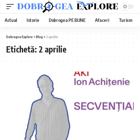
Actual
Istorie
Dobrogea PE BUNE
Afaceri
Turism
Dobrogea Explore
>
Blog
>
2 aprilie
Etichetă:
2 aprilie