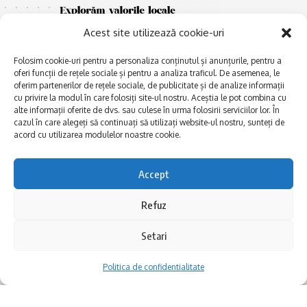
Acest site utilizează cookie-uri
Folosim cookie-uri pentru a personaliza conținutul și anunțurile, pentru a
oferi funcții de rețele sociale și pentru a analiza traficul. De asemenea, le
oferim partenerilor de rețele sociale, de publicitate și de analize informații
cu privire la modul în care folosiți site-ul nostru. Aceștia le pot combina cu
E
alte informații oferite de dvs. sau culese în urma folosirii serviciilor lor. În
Afaceri și meșteșuguri
xplorăm Dobrogea,
cazul în care alegeți să continuați să utilizați website-ul nostru, sunteți de
Explorăm valorile locale:
Actualitate
acord cu utilizarea modulelor noastre cookie.
Deltă, Litoral, cele mai mari
Dobrogea PE BUNE
lacuri, cele mai vechi orașe,
biserici și mănăstiri, cele mai
Istorie și civilizaţie
Accept
multe etnii, CELE MAI
La Drum cu Ada
FRUMOASE POVEȘTI.
Refuz
Haideți în călătorie cu noi!
Politica de confidentialitate
Setari
Follow US
Politica de confidentialitate
Realizat de SMDG.Ro