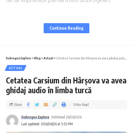
Cuprins
Continue Reading
Ce este, de fapt, un tumul
Istria, locul cu sute de movile
Din ce perioadă pot fi movilele Dobrogei
Dobrogea Explore
>
Blog
>
Actual
>
Cetatea Carsium din Hârșova va avea ghidaj audio în limba turcă
O comoară ascunsă, dar fragilă
ACTUAL
Ce spune legea și de ce ne privește pe toți
Cetatea Carsium din Hârșova va avea
ghidaj audio în limba turcă
Ce este, de fapt, un tumul
Share
3 Min Read
Tumulul este o movilă de pământ ridicată de
Dobrogea Explore
Published 26/06/2026
oameni peste unul sau mai multe morminte,
Last updated: 2026/06/26 at 5:03 PM
ca semn vizibil al locului de înmormântare.