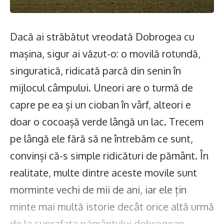
Dacă ai străbătut vreodată Dobrogea cu
mașina, sigur ai văzut-o: o movilă rotundă,
singuratică, ridicată parcă din senin în
mijlocul câmpului. Uneori are o turmă de
capre pe ea și un cioban în vârf, alteori e
doar o cocoașă verde lângă un lac. Trecem
pe lângă ele fără să ne întrebăm ce sunt,
convinși că-s simple ridicături de pământ. În
realitate, multe dintre aceste movile sunt
morminte vechi de mii de ani, iar ele țin
minte mai multă istorie decât orice altă urmă
de la suprafața pământului dobrogean.