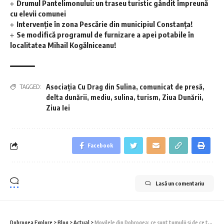
Drumul Pantelimonului: un traseu turistic gândit împreună
cu elevii comunei
Intervenție în zona Pescărie din municipiul Constanța!
Se modifică programul de furnizare a apei potabile în
localitatea Mihail Kogălniceanu!
Asociația Cu Drag din Sulina
,
comunicat de presă
,
TAGGED:
delta dunării
,
mediu
,
sulina
,
turism
,
Ziua Dunării
,
Ziua Iei
Facebook
Lasă un comentariu
Dobrogea Explore
>
Blog
>
Actual
>
Movilele din Dobrogea: ce sunt tumulii și de ce trebuie să-i protejăm