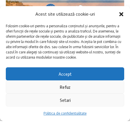
Practica nu este una locală, ci vine din lumea
Acest site utilizează cookie-uri
stepelor nord-pontice, unde comunitățile de
Folosim cookie-uri pentru a personaliza conținutul și anunțurile, pentru a
păstori își îngropau morții sub asemenea
oferi funcții de rețele sociale și pentru a analiza traficul. De asemenea, le
oferim partenerilor de rețele sociale, de publicitate și de analize informații
movile. Obiceiul a ajuns în Dobrogea odată
cu privire la modul în care folosiți site-ul nostru. Aceștia le pot combina cu
cu aceste populații și a prins rădăcini adânci,
alte informații oferite de dvs. sau culese în urma folosirii serviciilor lor. În
cazul în care alegeți să continuați să utilizați website-ul nostru, sunteți de
fiindcă peisajul deschis se potrivea perfect
acord cu utilizarea modulelor noastre cookie.
cu astfel de însemne funerare. Un tumul nu
Accept
era doar un mormânt, ci și un reper în
teritoriu, văzut de departe și respectat de
Refuz
cei care treceau pe acolo.
Setari
De multe ori, aceeași movilă a fost folosită
Politica de confidentialitate
de-a lungul mai multor generații, ba chiar a