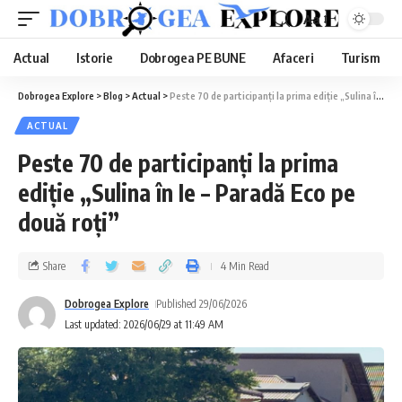
Aa
Actual
Istorie
Dobrogea PE BUNE
Afaceri
Turism
Dobrogea Explore
>
Blog
>
Actual
>
Peste 70 de participanți la prima ediție „Sulina în Ie – Paradă Eco pe două roți”
ACTUAL
Peste 70 de participanți la prima
ediție „Sulina în Ie – Paradă Eco pe
două roți”
Share
4 Min Read
Dobrogea Explore
Published 29/06/2026
Last updated: 2026/06/29 at 11:49 AM