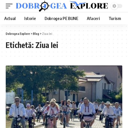
Actual
Istorie
Dobrogea PE BUNE
Afaceri
Turism
Dobrogea Explore
>
Blog
>
Ziua Iei
Etichetă:
Ziua Iei