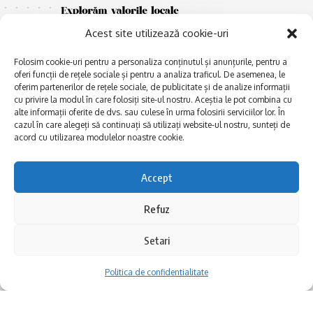
Acest site utilizează cookie-uri
Folosim cookie-uri pentru a personaliza conținutul și anunțurile, pentru a
oferi funcții de rețele sociale și pentru a analiza traficul. De asemenea, le
oferim partenerilor de rețele sociale, de publicitate și de analize informații
cu privire la modul în care folosiți site-ul nostru. Aceștia le pot combina cu
E
alte informații oferite de dvs. sau culese în urma folosirii serviciilor lor. În
Afaceri și meșteșuguri
xplorăm Dobrogea,
cazul în care alegeți să continuați să utilizați website-ul nostru, sunteți de
Explorăm valorile locale:
Actualitate
acord cu utilizarea modulelor noastre cookie.
Deltă, Litoral, cele mai mari
Dobrogea PE BUNE
lacuri, cele mai vechi orașe,
biserici și mănăstiri, cele mai
Istorie și civilizaţie
Accept
multe etnii, CELE MAI
La Drum cu Ada
FRUMOASE POVEȘTI.
Refuz
Haideți în călătorie cu noi!
Politica de confidentialitate
Setari
Follow US
Politica de confidentialitate
Realizat de SMDG.Ro