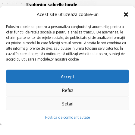
Acest site utilizează cookie-uri
Folosim cookie-uri pentru a personaliza conținutul și anunțurile, pentru a
oferi funcții de rețele sociale și pentru a analiza traficul. De asemenea, le
oferim partenerilor de rețele sociale, de publicitate și de analize informații
cu privire la modul în care folosiți site-ul nostru. Aceștia le pot combina cu
E
alte informații oferite de dvs. sau culese în urma folosirii serviciilor lor. În
Afaceri și meșteșuguri
xplorăm Dobrogea,
cazul în care alegeți să continuați să utilizați website-ul nostru, sunteți de
Explorăm valorile locale:
Actualitate
acord cu utilizarea modulelor noastre cookie.
Deltă, Litoral, cele mai mari
Dobrogea PE BUNE
lacuri, cele mai vechi orașe,
biserici și mănăstiri, cele mai
Istorie și civilizaţie
Accept
multe etnii, CELE MAI
La Drum cu Ada
FRUMOASE POVEȘTI.
Refuz
Haideți în călătorie cu noi!
Politica de confidentialitate
Setari
Follow US
Politica de confidentialitate
Realizat de SMDG.Ro