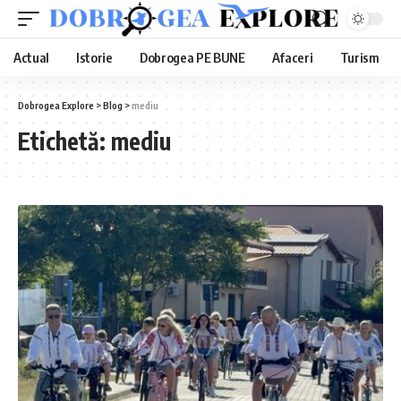
Actual
Istorie
Dobrogea PE BUNE
Afaceri
Turism
Dobrogea Explore
>
Blog
>
mediu
Etichetă:
mediu