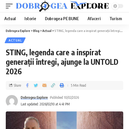
Aa
Actual
Istorie
Dobrogea PE BUNE
Afaceri
Turism
Dobrogea Explore
>
Blog
>
Actual
>
STING, legenda care a inspirat generații întregi, ajunge la UNTOLD 2026
ACTUAL
STING, legenda care a inspirat
generații întregi, ajunge la UNTOLD
2026
Share
5 Min Read
Dobrogea Explore
Published 10/02/2026
Last updated: 2026/02/10 at 4:41 PM