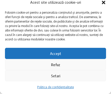
Biroul de Comunicare RAJA S.A.
Acest site utilizează cookie-uri
Folosim cookie-uri pentru a personaliza conținutul și anunțurile, pentru a
S-ar putea să vă placă și
oferi funcții de rețele sociale și pentru a analiza traficul. De asemenea, le
oferim partenerilor de rețele sociale, de publicitate și de analize informații
Informare Publică: Update ora 13.45 – Se opreste apa in
cu privire la modul în care folosiți site-ul nostru. Aceștia le pot combina cu
Zona de Nord a orasului Medgidia, miercuri-05 august 2026
alte informații oferite de dvs. sau culese în urma folosirii serviciilor lor. În
Informare Publică: Avarie pe strada Gheorghe Marinescu
cazul în care alegeți să continuați să utilizați website-ul nostru, sunteți de
acord cu utilizarea modulelor noastre cookie.
din municipiul Constanța!
Informare Publică: Avarie pe aleea Topolog din municipiul
Constanța!
Accept
Informare Publică: Se opreste apa in Zona de Nord a
orasului Medgidia, miercuri-05 august 2026!
Refuz
Astăzi – 10 februarie 2026, s-a înregistrat o
cădere totală de tensiune la Sursa de Apă
Setari
Facebook
Medgidia, motiv pentru care pompele
Politica de confidentialitate
aferente acesteia nu pot funcționa. Până la
remedierea disfuncționalităților de către
Lasă un comentariu
furnizorul de energie electrică, sunt afectate