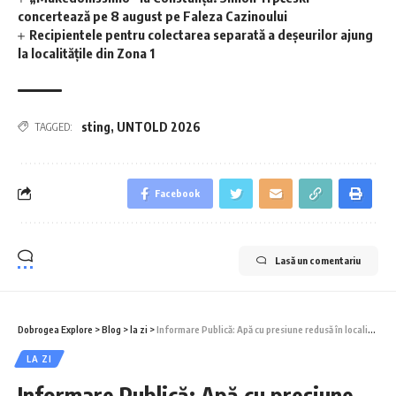
concertează pe 8 august pe Faleza Cazinoului
Recipientele pentru colectarea separată a deșeurilor ajung
la localitățile din Zona 1
sting
,
UNTOLD 2026
TAGGED:
Facebook
Lasă un comentariu
Dobrogea Explore
>
Blog
>
la zi
>
Informare Publică: Apă cu presiune redusă în localitățile Eforie Sud și Tuzla!
LA ZI
Informare Publică: Apă cu presiune