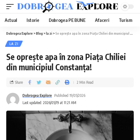
Aa
Actual
Istorie
Dobrogea PE BUNE
Afaceri
Turism
Dobrogea Explore
>
Blog
>
la zi
>
Se oprește apa în zona Piața Chiliei din municipiul Constanța!
LA ZI
Se oprește apa în zona Piața Chiliei
din municipiul Constanța!
Share
2 Min Read
Dobrogea Explore
Published 19/05/2026
Last updated: 2026/05/19 at 11:21 AM