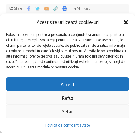
ceea ce îngreunează desfășurarea
Share
4 Min Read
intervențiilor. La finalul procedurile de
înlocuire a segmentului avariat se vor realiza
Dobrogea Explore
Published 18/05/2026
Acest site utilizează cookie-uri
Last updated: 2026/05/29 at 9:54 AM
și cuplările necesare la sistemul centralizat.
Folosim cookie-uri pentru a personaliza conținutul și anunțurile, pentru a
oferi funcții de rețele sociale și pentru a analiza traficul. De asemenea, le
oferim partenerilor de rețele sociale, de publicitate și de analize informații
Rugăm utilizatorii afectați de această oprire
cu privire la modul în care folosiți site-ul nostru. Aceștia le pot combina cu
alte informații oferite de dvs. sau culese în urma folosirii serviciilor lor. În
să își asigure rezerva minimă de apă pentru
cazul în care alegeți să continuați să utilizați website-ul nostru, sunteți de
acord cu utilizarea modulelor noastre cookie.
consum și uz casnic în perioada în care va fi
sistată alimentarea cu apă.
Accept
Ne cerem scuze pentru disconfortul creat
Refuz
consumatorilor, pe care îi asigurăm că
Setari
echipele de intervenție vor face tot posibilul
Politica de confidentialitate
pentru finalizarea lucrărilor și reluarea