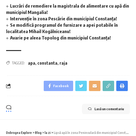
Lucrări de remediere la magistrala de alimentare cu apă din
municipiul Mangalia!
Intervenție în zona Pescărie din municipiul Constanța!
Se modifică programul de furnizare a apei potabile în
localitatea Mihail Kogălniceanu!
Avarie pe aleea Topolog din municipiul Constanța!
apa
,
constanta
,
raja
TAGGED:
Facebook
Lasă un comentariu
Dobrogea Explore
>
Blog
>
la zi
>
Lipsă apă în zona Peninsulară din municipiul Constanța, marți – 19 mai 2026!